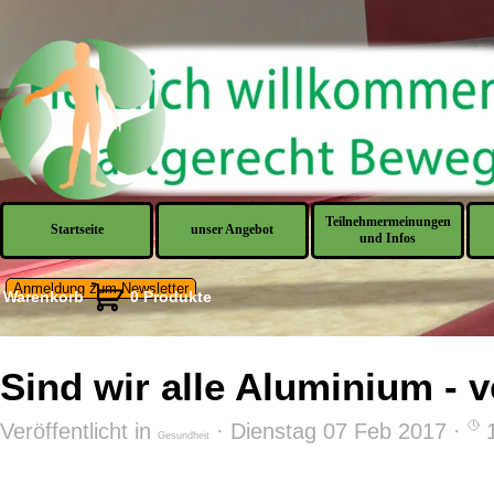
Direkt zum Seiteninhalt
Teilnehmermeinungen
Startseite
unser Angebot
▼
und Infos
Anmeldung zum Newsletter
Warenkorb
0 Produkte
Sind wir alle Aluminium - 
Veröffentlicht in
· Dienstag 07 Feb 2017 ·
1
Gesundheit