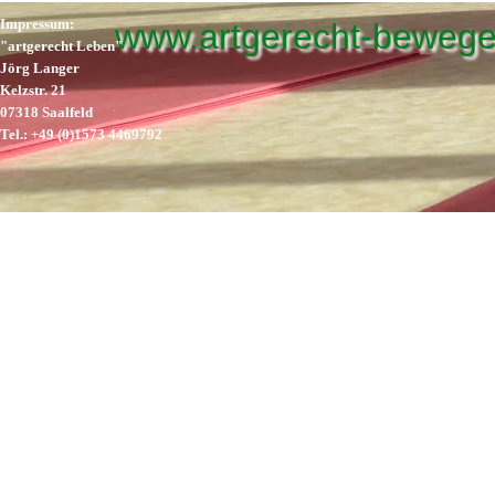
Impressum:
www.artgerecht-bewege
"artgerecht Leben"
Jörg Langer
Kelzstr. 21
07318 Saalfeld
Tel.:
+49 (0)1573 4469792
Zurück zum Seiteninhalt